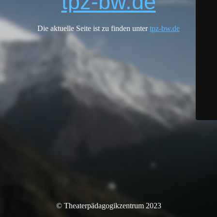
tpz-bw.de
Die aktuelle Seite ist zu finden unter
tpz-bw.de
© Theaterpädagogikzentrum 2023