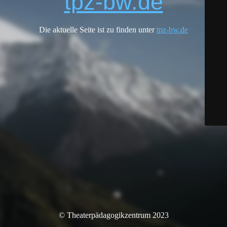
tpz-bw.de
Die aktuelle Seite ist zu finden unter
tpz-bw.de
© Theaterpädagogikzentrum 2023