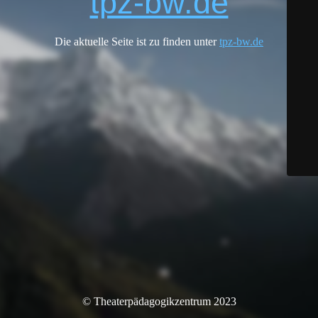
tpz-bw.de
Die aktuelle Seite ist zu finden unter
tpz-bw.de
© Theaterpädagogikzentrum 2023