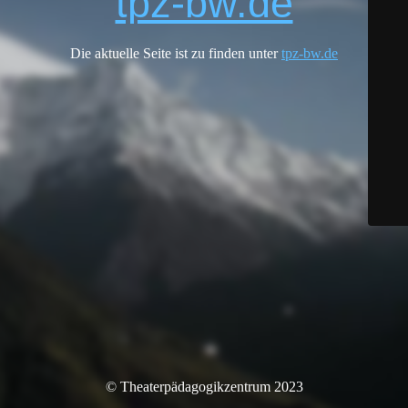
tpz-bw.de
Die aktuelle Seite ist zu finden unter
tpz-bw.de
© Theaterpädagogikzentrum 2023