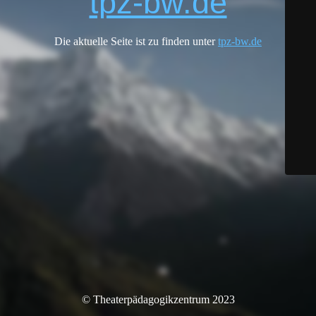
tpz-bw.de
Die aktuelle Seite ist zu finden unter
tpz-bw.de
© Theaterpädagogikzentrum 2023