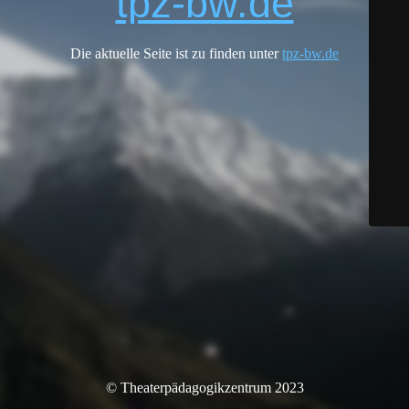
tpz-bw.de
Die aktuelle Seite ist zu finden unter
tpz-bw.de
© Theaterpädagogikzentrum 2023