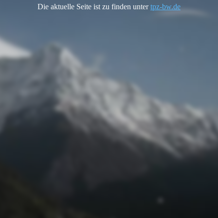
Die aktuelle Seite ist zu finden unter
tpz-bw.de