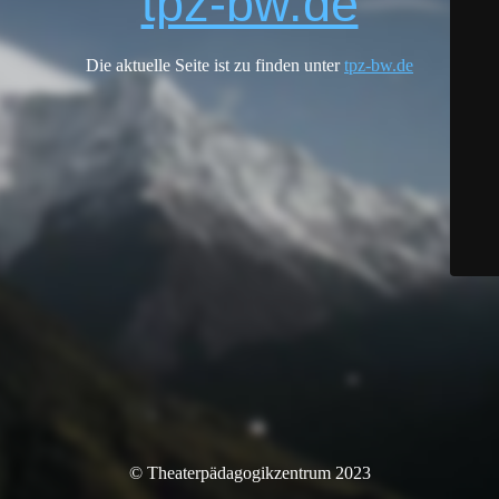
tpz-bw.de
Die aktuelle Seite ist zu finden unter
tpz-bw.de
© Theaterpädagogikzentrum 2023