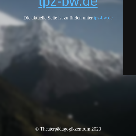
tpz-bw.de
Die aktuelle Seite ist zu finden unter
tpz-bw.de
© Theaterpädagogikzentrum 2023