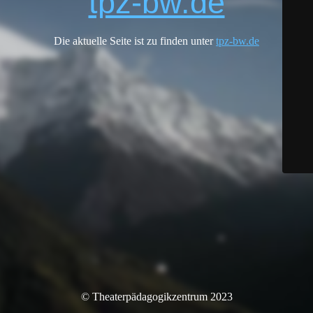
tpz-bw.de
Die aktuelle Seite ist zu finden unter
tpz-bw.de
© Theaterpädagogikzentrum 2023